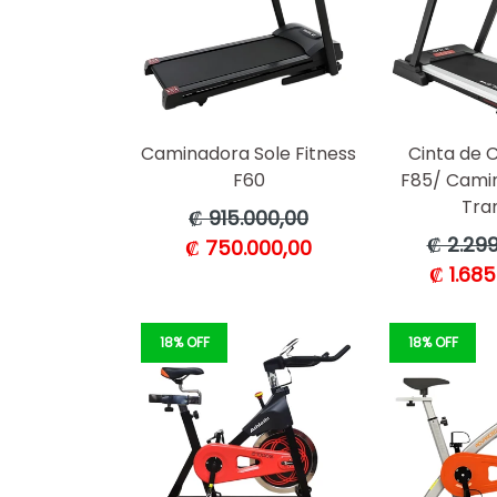
Caminadora Sole Fitness
Cinta de C
F60
F85/ Camin
Tran
Precio
₡ 915.000,00
habitual
Precio
₡ 2.299
₡ 750.000,00
habitual
₡ 1.685
18% OFF
18% OFF