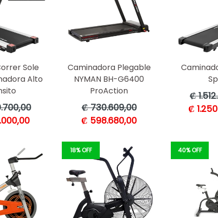
orrer Sole
Caminadora Plegable
Caminado
adora Alto
NYMAN BH-G6400
Spi
sito
ProAction
Precio
₡ 1.512
habitua
Precio
.700,00
₡ 730.609,00
₡ 1.250
habitual
.000,00
₡ 598.680,00
18% OFF
40% OFF