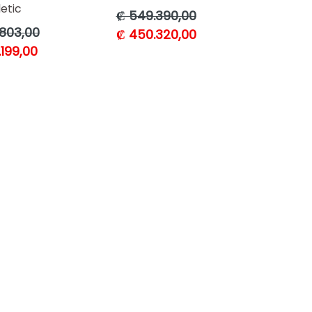
etic
Precio
₡ 549.390,00
habitual
803,00
₡ 450.320,00
l
199,00