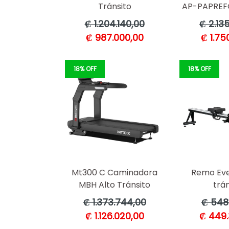
Tránsito
AP-PAPREF
Precio
Precio
₡ 1.204.140,00
₡ 2.135
habitual
habitua
₡ 987.000,00
₡ 1.750
18% OFF
18% OFF
Mt300 C Caminadora
Remo Ever
MBH Alto Tránsito
trán
Precio
Precio
₡ 1.373.744,00
₡ 548.
habitual
habitua
₡ 1.126.020,00
₡ 449.