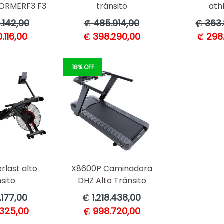
ORMERF3 F3
tránsito
athl
Precio
Precio
.142,00
₡ 485.914,00
₡ 363.
l
habitual
habitua
.116,00
₡ 398.290,00
₡ 298.
18% OFF
last alto
X8600P Caminadora
sito
DHZ Alto Tránsito
Precio
177,00
₡ 1.218.438,00
l
habitual
325,00
₡ 998.720,00