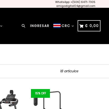
WhatsApp: +(506) 6471-7305
amigodigital04@gmail.com
Buscar
CARRITO
CARRITO
INGRESAR
₡ 0,00
CRC
18 artículos
15% OFF