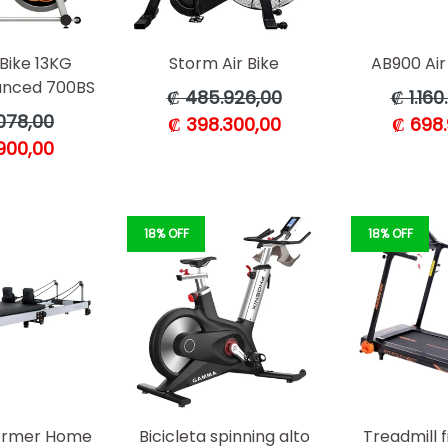
Bike 13KG
Storm Air Bike
AB900 Air 
anced 700BS
Precio
Precio
₡ 485.926,00
₡ 1.160
habitual
habitua
078,00
₡ 398.300,00
₡ 698.
l
900,00
18% OFF
18% OFF
former Home
Bicicleta spinning alto
Treadmill f