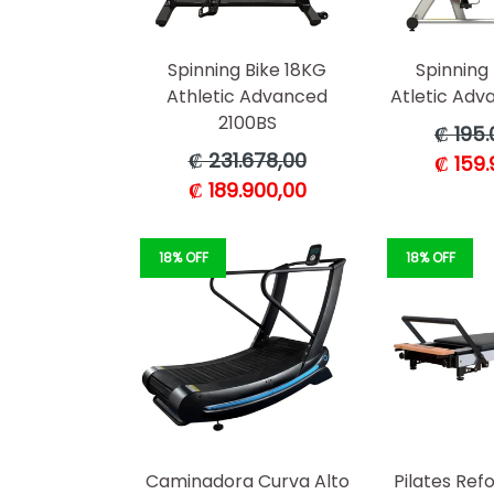
Spinning Bike 18KG
Spinning 
Athletic Advanced
Atletic Adv
2100BS
Precio
₡ 195.
habitua
Precio
₡ 231.678,00
₡ 159.
habitual
₡ 189.900,00
18% OFF
18% OFF
Caminadora Curva Alto
Pilates Re