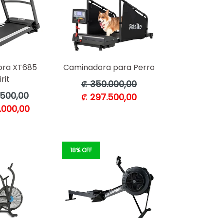
ra XT685
Caminadora para Perro
rit
Precio
₡ 350.000,00
habitual
.500,00
₡ 297.500,00
l
.000,00
18% OFF