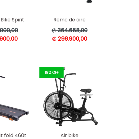
Bike Spirit
Remo de aire
Precio
.000,00
₡ 364.658,00
l
habitual
900,00
₡ 298.900,00
18% OFF
it fold 460t
Air bike