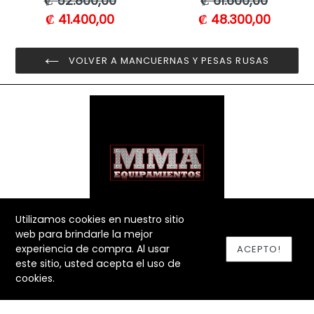
₡ 52.800,00
₡ 61.600,00
habitual
habitual
₡ 41.400,00
₡ 48.300,00
VOLVER A MANCUERNAS Y PESAS RUSAS
Utilizamos cookies en nuestro sitio
web para brindarle la mejor
@MMAEQUIPAMIENTOSCR
experiencia de compra. Al usar
ACEPTO!
este sitio, usted acepta el uso de
SÍGUENOS
cookies.
Facebook
Instagram
YouTube
MENÚ INFERIOR