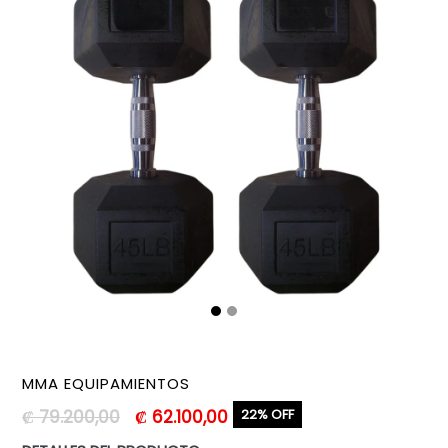
MMA EQUIPAMIENTOS
Precio
₡ 79.200,00
₡ 62.100,00
22% OFF
habitual