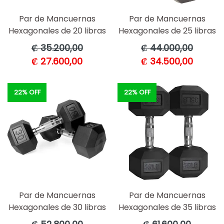
Par de Mancuernas
Par de Mancuernas
Hexagonales de 20 libras
Hexagonales de 25 libras
Precio
Precio
₡ 35.200,00
₡ 44.000,00
habitual
habitual
₡ 27.600,00
₡ 34.500,00
22% OFF
22% OFF
Par de Mancuernas
Par de Mancuernas
Hexagonales de 30 libras
Hexagonales de 35 libras
Precio
Precio