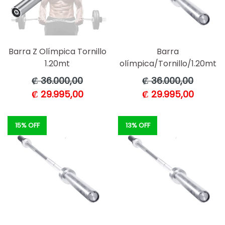
Barra Z Olímpica Tornillo
Barra
1.20mt
olímpica/Tornillo/1.20mt
Precio
Precio
₡ 36.000,00
₡ 36.000,00
habitual
habitual
₡ 29.995,00
₡ 29.995,00
15% OFF
13% OFF