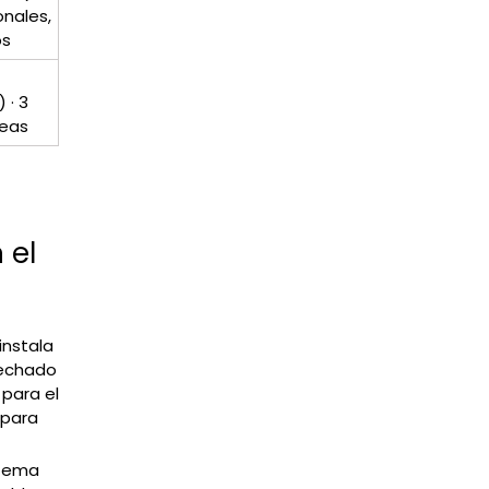
nales,
os
 · 3
leas
 el
instala
techado
 para el
 para
stema