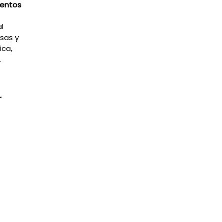
ientos
l
asas y
ica,
.
r