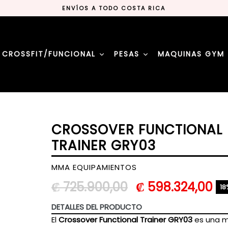
ENVÍOS A TODO COSTA RICA
#MMAEQUIPAMIENTOSCR
LA MEJOR TIENDA DE DEPORTES
ENVÍOS A TODO COSTA RICA
#MMAEQUIPAMIENTOSCR
CROSSFIT/FUNCIONAL
PESAS
MAQUINAS GYM
LA MEJOR TIENDA DE DEPORTES
CROSSOVER FUNCTIONAL
TRAINER GRY03
MMA EQUIPAMIENTOS
Precio
₡ 725.900,00
₡ 598.324,00
18
habitual
DETALLES DEL PRODUCTO
El
Crossover Functional Trainer GRY03
es una 