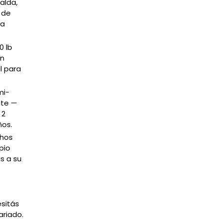
alda,
 de
na
0 lb
in
l para
mi-
nte —
 2
ños.
hos
pio
s a su
sitás
riado.