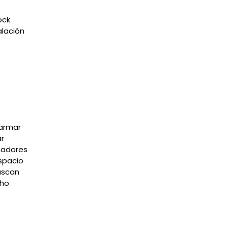
ock
alación
 armar
ar
nadores
spacio
uscan
cho