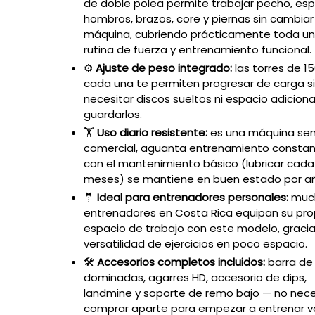
de doble polea permite trabajar pecho, esp
hombros, brazos, core y piernas sin cambiar
máquina, cubriendo prácticamente toda u
rutina de fuerza y entrenamiento funcional.
⚙️
Ajuste de peso integrado:
las torres de 15
cada una te permiten progresar de carga s
necesitar discos sueltos ni espacio adiciona
guardarlos.
🏋️
Uso diario resistente:
es una máquina se
comercial, aguanta entrenamiento consta
con el mantenimiento básico (lubricar cada
meses) se mantiene en buen estado por a
🤵
Ideal para entrenadores personales:
muc
entrenadores en Costa Rica equipan su pro
espacio de trabajo con este modelo, gracia
versatilidad de ejercicios en poco espacio.
🛠️
Accesorios completos incluidos:
barra de
dominadas, agarres HD, accesorio de dips,
landmine y soporte de remo bajo — no nece
comprar aparte para empezar a entrenar va