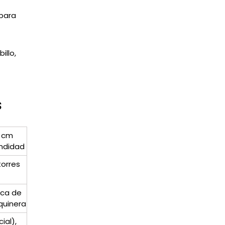
 para
illo,
s
4 cm
undidad
torres
ica de
quinera
ial),