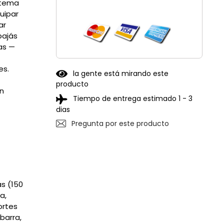
stema
uipar
ar
bajás
as —
es.
la gente está mirando este
producto
en
Tiempo de entrega estimado 1 - 3
dias
Pregunta por este producto
s (150
a,
ortes
barra,