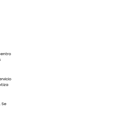
centro
s
rvicio
otiza
. Se