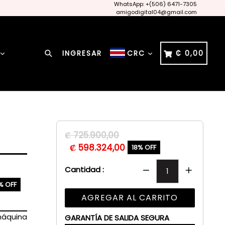
WhatsApp: +(506) 6471-7305
amigodigital04@gmail.com
Buscar
CARRITO
CARRITO
INGRESAR
₡ 0,00
CRC
Precio
₡ 725.900,00
habitual
₡ 598.324,00
18% OFF
Cantidad :
% OFF
AGREGAR AL CARRITO
máquina
GARANTÍA DE SALIDA SEGURA