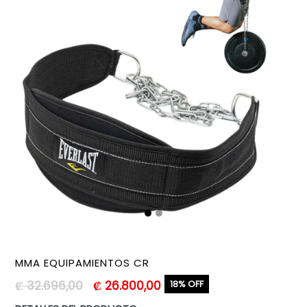
MMA EQUIPAMIENTOS CR
Precio
₡ 32.696,00
₡ 26.800,00
18% OFF
habitual