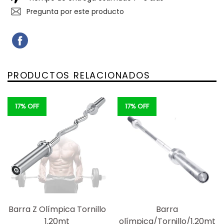
Pregunta por este producto
COMPARTIR
COMPARTIR
EN
FACEBOOK
PRODUCTOS RELACIONADOS
17% OFF
17% OFF
Barra Z Olímpica Tornillo
Barra
1.20mt
olímpica/Tornillo/1.20mt