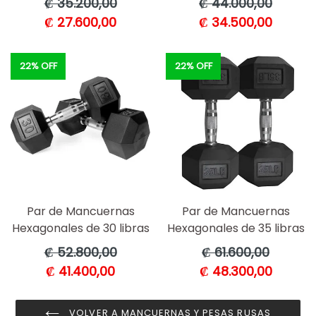
₡ 35.200,00
₡ 44.000,00
habitual
habitual
₡ 27.600,00
₡ 34.500,00
22% OFF
22% OFF
Par de Mancuernas
Par de Mancuernas
Hexagonales de 30 libras
Hexagonales de 35 libras
Precio
Precio
₡ 52.800,00
₡ 61.600,00
habitual
habitual
₡ 41.400,00
₡ 48.300,00
VOLVER A MANCUERNAS Y PESAS RUSAS