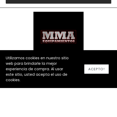
Utilizamos cookies en nuestro sitio
web para brindarle la mejor
@MMAEQUIPAMIENTOSCR
experiencia de compra. Al usar
ACEPTO!
este sitio, usted acepta el uso de
SÍGUENOS
cookies.
Facebook
Instagram
YouTube
MENÚ INFERIOR
Búsqueda
Política de envío
Política de privacidad
Política de reembolso