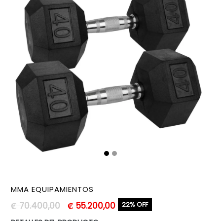
MMA EQUIPAMIENTOS
Precio
₡ 70.400,00
₡ 55.200,00
22% OFF
habitual