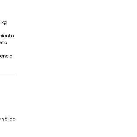
 kg.
miento.
eto
gencia
 sólida