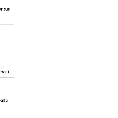
r tus
s
bell)
alta