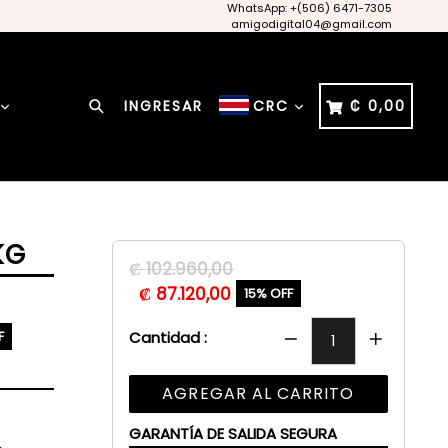
WhatsApp: +(506) 6471-7305
amigodigital04@gmail.com
Buscar
CARRITO
CARRITO
INGRESAR
₡ 0,00
CRC
KG
Precio
₡ 102.960,00
habitual
₡ 87.120,00
15% OFF
F
Cantidad :
AGREGAR AL CARRITO
GARANTÍA DE SALIDA SEGURA