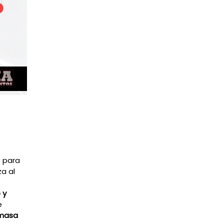
 para
a al
 y
e
 masa