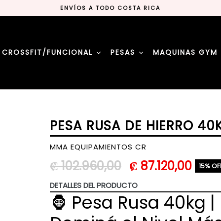
ENVÍOS A TODO COSTA RICA
#MMAEQUIPAMIENTOSCR
LA MEJOR TIENDA DE DEPORTES
ENVÍOS A TODO COSTA RICA
#MMAEQUIPAMIENTOSCR
CROSSFIT/FUNCIONAL
PESAS
MAQUINAS GYM
LA MEJOR TIENDA DE DEPORTES
PESA RUSA DE HIERRO 40
MMA EQUIPAMIENTOS CR
Precio
₡ 102.960,00
₡ 87.120,00
15% OF
habitual
DETALLES DEL PRODUCTO
🦍 Pesa Rusa 40kg |