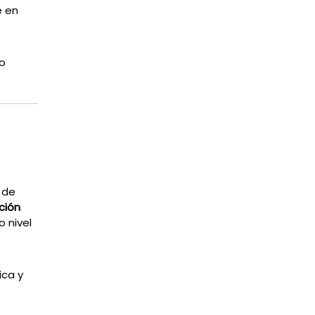
e en
io
 de
ción
o nivel
ica y