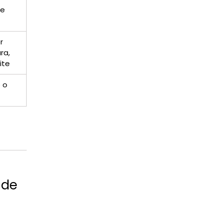
se
r
ra,
ite
 o
 de