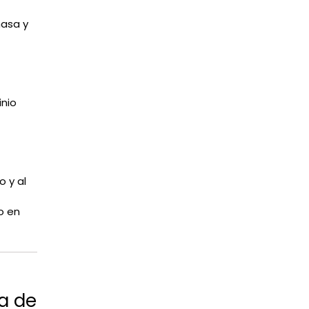
asa y
inio
o y al
o en
sa de