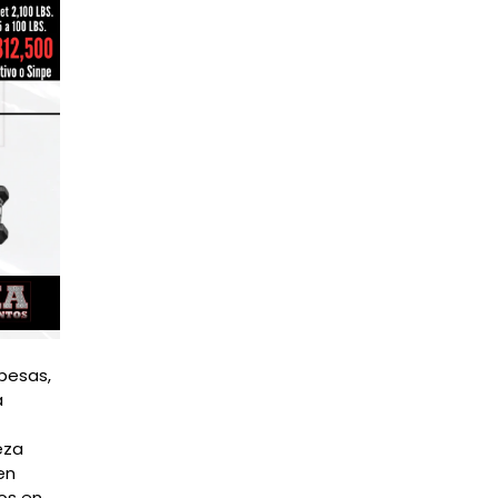
 pesas,
a
eza
en
mos en