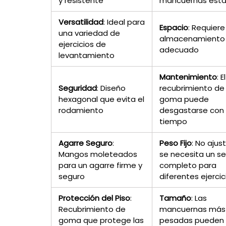
y resistente
mancuernas está
Versatilidad
: Ideal para
Espacio
: Requiere
una variedad de
almacenamiento
ejercicios de
adecuado
levantamiento
Mantenimiento
: El
Seguridad
: Diseño
recubrimiento de
hexagonal que evita el
goma puede
rodamiento
desgastarse con 
tiempo
Agarre Seguro
:
Peso Fijo
: No ajus
Mangos moleteados
se necesita un se
para un agarre firme y
completo para
seguro
diferentes ejercic
Protección del Piso
:
Tamaño
: Las
Recubrimiento de
mancuernas más
goma que protege las
pesadas pueden 