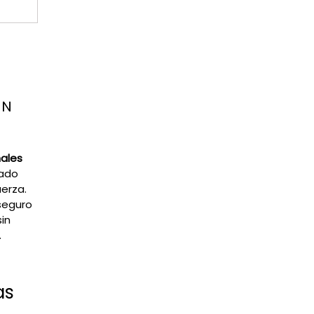
EN
ales
tado
uerza.
seguro
in
.
as