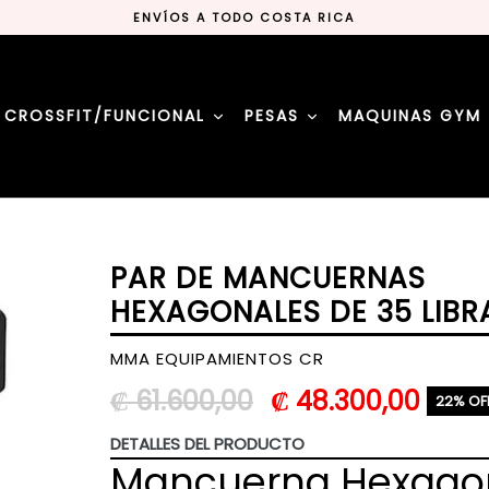
ENVÍOS A TODO COSTA RICA
#MMAEQUIPAMIENTOSCR
LA MEJOR TIENDA DE DEPORTES
ENVÍOS A TODO COSTA RICA
#MMAEQUIPAMIENTOSCR
CROSSFIT/FUNCIONAL
PESAS
MAQUINAS GYM
LA MEJOR TIENDA DE DEPORTES
PAR DE MANCUERNAS
HEXAGONALES DE 35 LIBR
MMA EQUIPAMIENTOS CR
Precio
₡ 61.600,00
₡ 48.300,00
22% OF
habitual
DETALLES DEL PRODUCTO
Mancuerna Hexago