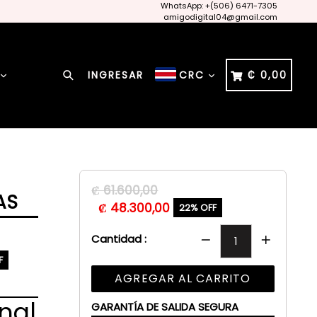
WhatsApp: +(506) 6471-7305
amigodigital04@gmail.com
Buscar
CARRITO
CARRITO
INGRESAR
₡ 0,00
CRC
Precio
₡ 61.600,00
AS
habitual
₡ 48.300,00
22% OFF
Cantidad :
F
AGREGAR AL CARRITO
nal
GARANTÍA DE SALIDA SEGURA