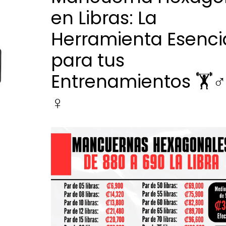
en Libras: La
Herramienta Esenci
para tus
Entrenamientos 🏋️♂️
♀️