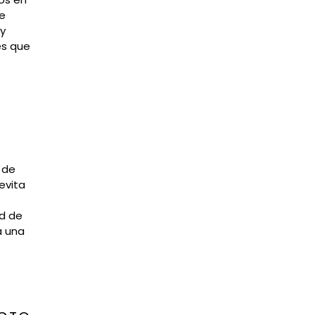
re
 y
es que
 de
evita
d de
a una