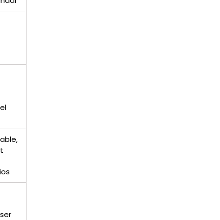
ndar
el
table,
t
ios
ser