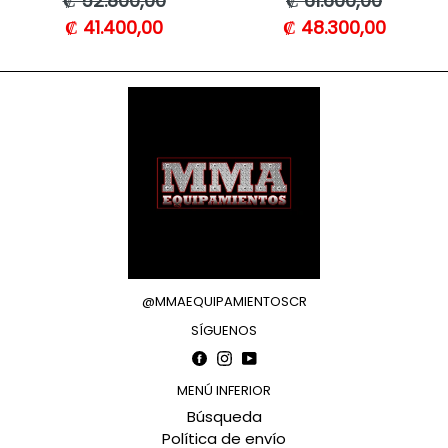
₡ 52.800,00
₡ 61.600,00
habitual
habitual
₡ 41.400,00
₡ 48.300,00
@MMAEQUIPAMIENTOSCR
SÍGUENOS
Facebook
Instagram
YouTube
MENÚ INFERIOR
Búsqueda
Política de envío