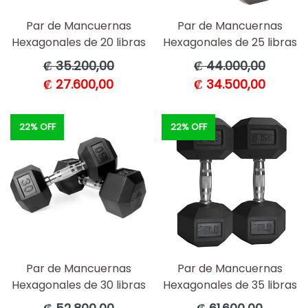
Par de Mancuernas
Par de Mancuernas
Hexagonales de 20 libras
Hexagonales de 25 libras
Precio
Precio
₡ 35.200,00
₡ 44.000,00
habitual
habitual
₡ 27.600,00
₡ 34.500,00
22% OFF
22% OFF
Par de Mancuernas
Par de Mancuernas
Hexagonales de 30 libras
Hexagonales de 35 libras
Precio
Precio