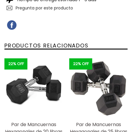
Pregunta por este producto
COMPARTIR
COMPARTIR
EN
FACEBOOK
PRODUCTOS RELACIONADOS
22% OFF
22% OFF
Par de Mancuernas
Par de Mancuernas
Hexagonales de 20 libras
Hexagonales de 25 libras