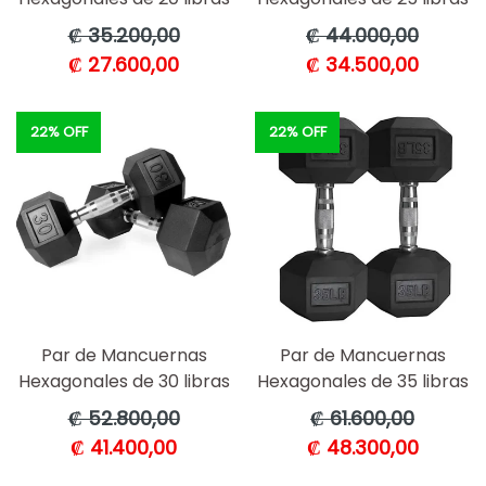
Precio
Precio
₡ 35.200,00
₡ 44.000,00
habitual
habitual
₡ 27.600,00
₡ 34.500,00
22% OFF
22% OFF
Par de Mancuernas
Par de Mancuernas
Hexagonales de 30 libras
Hexagonales de 35 libras
Precio
Precio
₡ 52.800,00
₡ 61.600,00
habitual
habitual
₡ 41.400,00
₡ 48.300,00