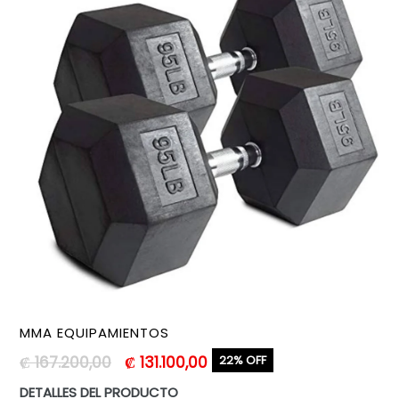
MMA EQUIPAMIENTOS
Precio
₡ 167.200,00
₡ 131.100,00
22% OFF
habitual
DETALLES DEL PRODUCTO